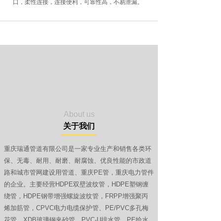
口，柔性连接，连接便利，可靠性高，不易泄漏。
About us
关于我们
重庆瑞通管道有限公司是一家专业生产和销售各类环
保、无毒、耐用、耐磨、耐腐蚀、优良性能的市政道
路和城市管网建设用管道、重庆PE管，重庆电力管件
的企业。主要经营HDPE双壁波纹管，HDPE塑钢缠
绕管，HDPE钢带增强螺旋波纹管，FRPP增强聚丙
烯加筋管，CPVC电力电缆保护管、PE/PVC多孔梅
花管、XDB玻璃钢夹砂管，PVC-U排水管，PE给水