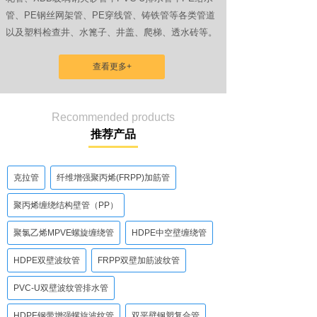
管、PE钢丝网架管、PE穿线管、铸铁管等各类管道
以及塑料检查井、水篦子、井盖、爬梯、透水砖等。
查看更多+
Recommended products
推荐产品
克拉管
纤维增强聚丙烯(FRPP)加筋管
聚丙烯缠绕结构壁管（PP）
聚氯乙烯MPVE螺旋缠绕管
HDPE中空壁缠绕管
HDPE双壁波纹管
FRPP双壁加筋波纹管
PVC-U双壁波纹管排水管
HDPE钢带增强螺旋波纹管
双平壁钢塑复合管