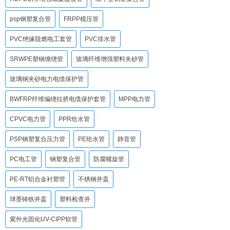
psp钢塑复合管
FRPP模压管
PVC绝缘阻燃电工套管
PVC排水管
SRWPE塑钢缠绕管
玻璃纤维增强塑料夹砂管
玻璃钢夹砂电力电缆保护管
BWFRP纤维编绕拉挤电缆保护套管
MPP电力管
CPVC电力管
PPR给水管
PSP钢塑复合压力管
PE给水管
静音管
PC电工管
钢塑复合管
防腐螺旋管
PE-RT铝合金衬塑管
不锈钢井盖
球墨铸铁井盖
塑料检查井
紫外光固化UV-CIPP软管